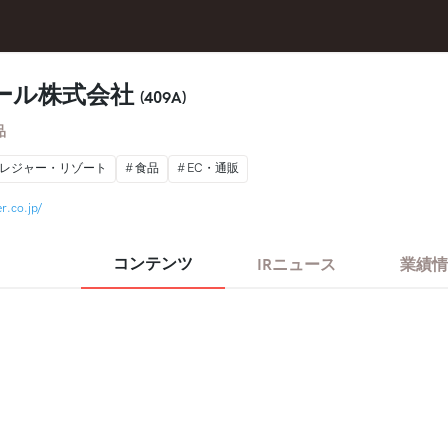
ール株式会社
(409A)
品
レジャー・リゾート
食品
EC・通販
r.co.jp/
コンテンツ
IRニュース
業績情